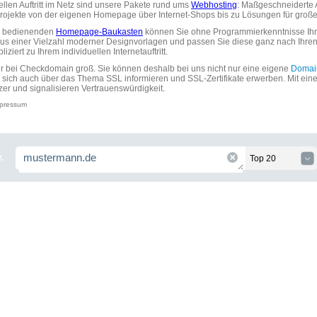
uellen Auftritt im Netz sind unsere Pakete rund ums
Webhosting
: Maßgeschneiderte A
tprojekte von der eigenen Homepage über Internet-Shops bis zu Lösungen für gr
zu bedienenden
Homepage-Baukasten
können Sie ohne Programmierkenntnisse Ihre
aus einer Vielzahl moderner Designvorlagen und passen Sie diese ganz nach Ihre
ziert zu Ihrem individuellen Internetauftritt.
ir bei Checkdomain groß. Sie können deshalb bei uns nicht nur eine eigene
Domai
 sich auch über das Thema SSL informieren und SSL-Zertifikate erwerben. Mit ein
zer und signalisieren Vertrauenswürdigkeit.
pressum
.
Top 20